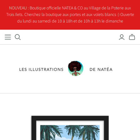
NOUVEAU : Boutique officielle NATEA & CO au Village de la Poterie aux
Trois Ilets. Cherchez la boutique aux portes et aux volets blancs :) Ouverte
du lundi au samedi de 10 à 18h et de 10h à 13h le dimanche